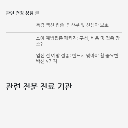
관련 건강 상담 글
독감 백신 접종: 임산부 및 신생아 보호
5가 혼합 백신
소아 예방접종 패키지: 구성, 비용 및 접종 장
베트남에서 사용되는 5가 혼합 백신 3종은 다음과 같습니다:
소?
퀸박셈 (Quinvaxem)
임신 전 예방 접종: 반드시 맞아야 할 중요한
백신 5가지
펜타심 (Pentaxim)
콤베파이브 (Combe Five)
퀸백셈 (Quinvaxem) 백신
관련 전문 진료 기관
퀸백셈은 한국에서 개발된 백신으로, 과거 스위스 회사인 베르
나 바이오테크(Berna Biotech)에서 생산되었습니다. 2006
년 세계보건기구(WHO)는 이 백신의 사용을 여러 국가에 권
고했으며, 현재까지 전 세계적으로 4억 도즈 이상이 접종되었
습니다.