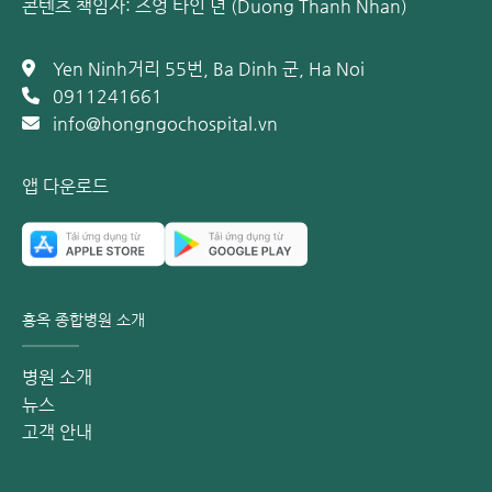
위해서는 생후 12개월 이전에 기초 3회 접종을 모두 완료하는
콘텐츠 책임자: 즈엉 타인 년 (Duong Thanh Nhan)
것이 좋습니다. 추가 접종(부스터 샷)은 아이가 1세 이상일 때
시행할 수 있습니다.
Yen Ninh거리 55번, Ba Dinh 군, Ha Noi
0911241661
중요 유의 사항:
부모님께서는 아이에게 접종할 5가 혼합 백신
info@hongngochospital.vn
의 종류를 정확히 확인하는 것이 좋습니다. 또한, 해당 백신에
포함되지 않은 질병에 대한 추가 백신 접종이 필요할 수 있습
니다.
앱 다운로드
예시:
콤베파이브(Combe Five) 백신을 사용하는 경우, 소아마비
백신을 추가로 접종하는 것이 좋습니다.
홍옥 종합병원 소개
펜탁심(Pentaxim) 백신을 사용하는 경우, B형 간염 백신을
가능한 한 빨리 접종하는 것이 좋습니다.
병원 소개
5가 혼합 백신 접종 비용
뉴스
고객 안내
아이의 5가 혼합 백신 접종 비용에 대해 부모님들은 너무 걱정
하실 필요가 없습니다. 콤베파이브(Combe Five) 백신은 이