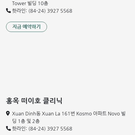
관련 정보:
Tower 빌딩 10층
핫라인: (84-24) 3927 5568
로타 바이러스 백신: 미국산 vs 벨기에산, 어떤 것이 좋습니
까?
지금 예약하기
뎅기열 예방접종: 3회 접종으로 우리 몸을 안전하게 지키세
요!
5가 혼합 백신 접종 시기 및 권장 사항
홍옥 떠이호 클리닉
Xuan Dinh동 Xuan La 161번 Kosmo 아파트 Novo 빌
딩 1층 및 2층
핫라인: (84-24) 3927 5568