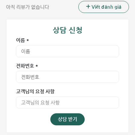
아동에게 수막염을 일으키고 사망에 이를 수 있는
Viết đánh giá
아직 리뷰가 없습니다
Haemophilus influenzae type b 박테리아를 예방합니
다.
베트남에서 사용되는 5가 혼합 백신 종류
상담 신청
이름 *
현재 베트남에서는 콤베파이브(Combe Five), 퀸박셈
(Quinvaxem), 그리고 펜타심(Pentaxim)의 3가지 종류의 5
가 혼합 백신이 유통되고 있습니다. 이 중 콤베파이브와 퀸박
셈 백신은 국가 확대 예방접종 프로그램(EPI)에 포함되어 있습
전화번호 *
니다.
고객님의 요청 사항
상담 받기