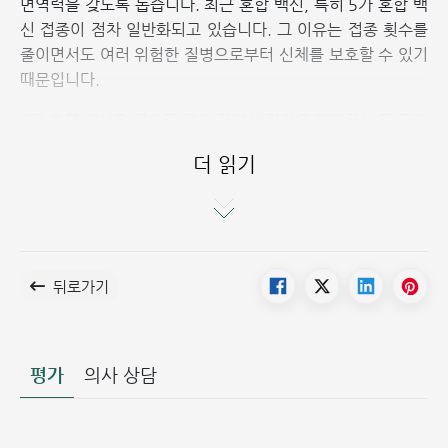
면역력을 갖도록 돕습니다. 최근 혼합 백신, 특히 5가 혼합 백
신 접종이 점차 일반화되고 있습니다. 그 이유는 접종 횟수를
줄이면서도 여러 위험한 질병으로부터 신체를 보호할 수 있기
때문입니다.
5가 혼합 백신은 다음과 같은 감염성 질환을 예방하는 데 도움
을 줍니다:
더 읽기
디프테리아 (Diphtheria): Corynebacterium
diphtheriae 박테리아가 유발하는 인후 염증 및 아동의 림
프절 부종을 예방합니다.
파상풍 (Tetanus): 근육 경련을 일으키는 Clostridium
뒤로가기
tetani 박테리아의 독소에 대항합니다.
백일해 (Pertussis): 장기간 지속되는 기침과 폐 손상을 유
발하는 Bordetella pertussis 박테리아를 예방합니다.
평가
소아마비 (Poliomyelitis): 소아마비 바이러스에 대항하여
의사 상담
근육 약화 및 영구적인 마비를 예방합니다.
Hibb (b형 헤모필루스 인플루엔자) 또는 수막염: 5세 미만