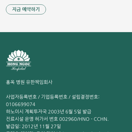
지금 예약하기
5가 혼합 백신은 생후 6주부터 접종이 가능합니다.
5가 혼합 백신은 생후 6주부터 접종이 가능하며, 한 번의 주
사로 여러 질병을 동시에 예방할 수 있는 백신입니다. 이 백신
덕분에 과거 9가지 개별 백신을 맞아야 했던 것과 달리, 현재
는 4가지 백신 접종만으로도 주요 위험 질환에 대한 방어가 가
능해졌습니다. 전문가들은 아이에게 가능한 한 빨리 5가 혼합
백신을 접종할 것을 권장합니다. 최대의 예방 효과를 얻기 위
해서는 정해진 횟수를 모두 접종하는 것이 좋습니다.
구체적인 접종 일정
홍옥 병원 유한책임회사
1차 접종: 생후 2개월에 접종합니다. (아기의 건강 상태가
사업자등록번호 / 기업등록번호 / 설립결정번호:
양호하다면 생후 6주부터 접종이 가능합니다.)
0106699074
2차 및 3차 접종: 이전 접종일로부터 최소 28일 간격을 두
하노이시 계획투자국 2003년 6월 5일 발급
고 접종합니다.
진료시설 운영 허가서 번호 002960/HNO - CCHN.
세계보건기구(WHO)에 따르면, 완전한 면역 체계를 구축하기
발급일: 2012년 11월 27일