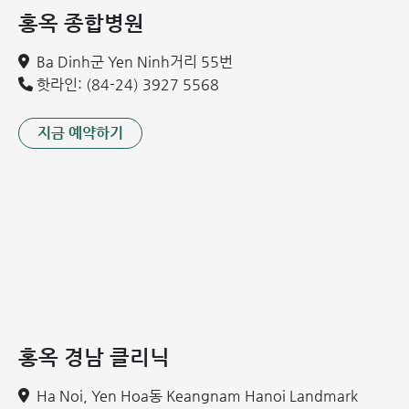
콤베백스 파이브와 퀸박셈 백신 모두 전세포 백일해 성분을 포
홍옥 종합병원
함하고 있습니다. 이로 인해 일부 다른 백신에 비해 더 심각하
고 오래 지속되는 부작용을 유발할 수 있습니다.
Ba Dinh군 Yen Ninh거리 55번
핫라인: (84-24) 3927 5568
펜탁심 5가 혼합 백신
펜탁심 (Pentaxim)은 프랑스에서 개발된 5가 혼합 백신으로,
지금 예약하기
디프테리아, 파상풍, 백일해, 소아마비(폴리오), 그리고
Hib(b형 헤모필루스 인플루엔자)로 인한 수막염 및 침습성 질
환 등 5가지 감염병을 동시에 예방하는 데 사용됩니다.
펜탁심은 국가 필수 예방접종(NIP)에 포함되지 않는 유료 '선
택 접종' 또는 '비급여 백신'으로 분류되며, 주로 전국 병의원
및 예방접종 지정 의료기관에서 접종 가능합니다.
다른 백신들과 비교했을 때, 펜탁심에 포함된 백일해 성분은
무세포성(acelluar) 형태입니다. 이는 기존의 전세포 백신에
비해 접종 후 이상 반응 발생률이 상대적으로 낮아 더 안전한
홍옥 경남 클리닉
백신으로 평가받고 있습니다.
Ha Noi, Yen Hoa동 Keangnam Hanoi Landmark