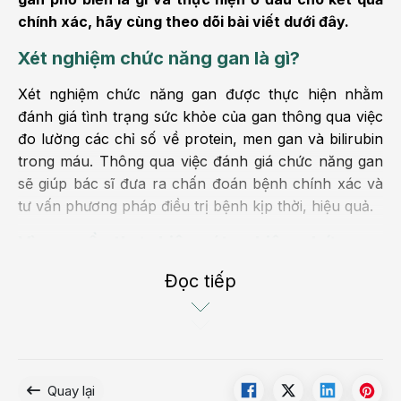
chính xác, hãy cùng theo dõi bài viết dưới đây.
Xét nghiệm chức năng gan là gì?
Xét nghiệm chức năng gan được thực hiện nhằm
đánh giá tình trạng sức khỏe của gan thông qua việc
đo lường các chỉ số về protein, men gan và bilirubin
trong máu. Thông qua việc đánh giá chức năng gan
sẽ giúp bác sĩ đưa ra chấn đoán bệnh chính xác và
tư vấn phương pháp điều trị bệnh kịp thời, hiệu quả.
Vì sao cần thực hiện xét nghiệm chức
năng gan?
Đọc tiếp
Thực hiện xét nghiệm chức năng gan định kỳ được
đem đến nhiều lợi ích cho người bệnh như:
Giúp theo dõi và phát hiện mức độ tổn thương của
gan.
Quay lại