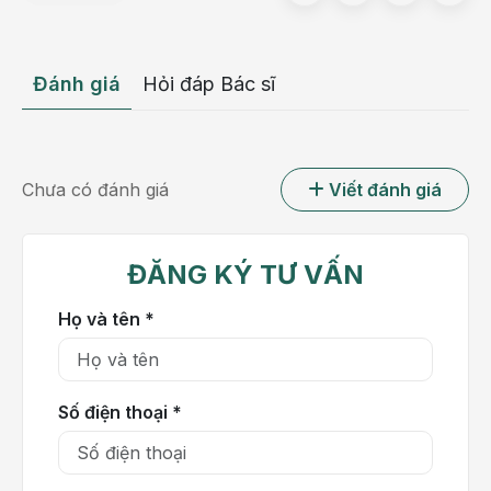
Chẩn đoán nguyên nhân gây ra
rối loạn chức
năng gan,
qua đó giúp bác sĩ có phương pháp điều
trị hiệu quả.
Đánh giá
Hỏi đáp Bác sĩ
Phát hiện những bệnh lí tiềm ẩn như ung thư gan,
xơ gan… để có biện pháp phòng ngừa kịp thời.
Chưa có đánh giá
Viết đánh giá
Xét nghiệm chức năng gan còn giúp bác sĩ theo dõi
mức độ hiệu quả của phác đồ điều trị hiện tại đang
áp dụng cho người bệnh.
ĐĂNG KÝ TƯ VẤN
Họ và tên *
Số điện thoại *