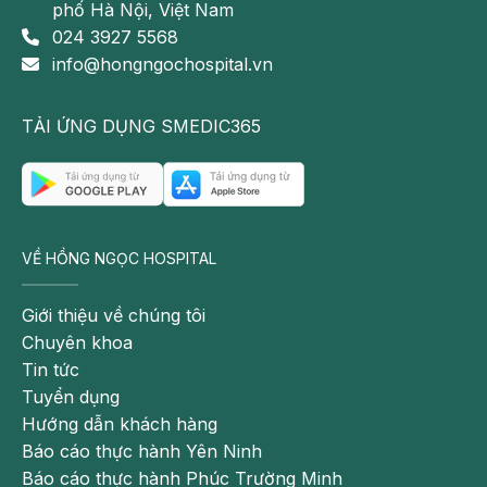
phố Hà Nội, Việt Nam
Có thể bạn quan tâm:
024 3927 5568
info@hongngochospital.vn
Gan nằm ở vị trí nào? Cấu tạo và chức năng của
gan bạn cần biết
TẢI ỨNG DỤNG SMEDIC365
Suy giảm chức năng gan nên ăn gì? Kiêng gì?
Thực phẩm bổ gan
Bệnh suy gan: Nguyên nhân, triệu chứng, chẩn
đoán và điều trị
VỀ HỒNG NGỌC HOSPITAL
Nhóm xét nghiệm khảo sát chức năng bài tiết và
khử độc
Giới thiệu về chúng tôi
- Bilirubin
Chuyên khoa
Tin tức
+ Bilirubin huyết thanh: Bilirubin là sản phẩm chuyển
Tuyển dụng
hóa của hemoglobin và các enzym. 95% bilirubin
Hướng dẫn khách hàng
được tạo ra từ sự thoái biến của hồng cầu.
Báo cáo thực hành Yên Ninh
Bilirubin gồm 2 thành phần chính là bilirubin trực tiếp
Báo cáo thực hành Phúc Trường Minh