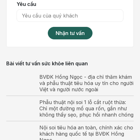
Yêu cầu
Nhận tư vấn
Xét nghiệm chức năng gan giúp phát hiện bệnh sớm
để đưa ra phương pháp điều trị bệnh hiệu quả
Các trường hợp nên thực hiện xét nghiệm
Bài viết tư vấn sức khỏe liên quan
chức năng gan
BVĐK Hồng Ngọc - địa chỉ thăm khám
Các trường hợp cần thực hiện xét nghiệm chức năng
và phẫu thuật tiêu hóa uy tín cho người
gan để đánh giá tình trạng sức khỏe của gan bao
Việt và người nước ngoài
gồm:
Phẫu thuật nội soi 1 lỗ cắt ruột thừa:
Kiểm tra tổn thương gan do virus gây ra như virus
Chỉ một đường mổ qua rốn, gần như
không thấy sẹo, phục hồi nhanh chóng
viêm gan B
,
viêm gan C…
Nội soi tiêu hóa an toàn, chính xác cho
Theo dõi tác dụng phụ của một số loại thuốc ảnh
khách hàng quốc tế tại BVĐK Hồng
hưởng đến gan.