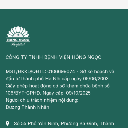
Hodgkin, bạch cầu cấp), hội chứng viêm và nhiễm
trùng, bệnh thể keo (collagenosis), ngộ độc rượu,
thiếu máu tán huyết, thalassemia...
CÔNG TY TNHH BỆNH VIỆN HỒNG NGỌC
MST/ĐKKD/QĐTL: 0106699074 - Sở kế hoạch và
đầu tư thành phố Hà Nội cấp ngày 05/06/2003
Giấy phép hoạt động cơ sở khám chữa bệnh số
106/BYT-GPHĐ. Ngày cấp: 09/10/2025
Người chịu trách nhiệm nội dung:
Dương Thành Nhân
Xét nghiệm ALT giúp đánh giá quá trình hoại tử ở gan
Số 55 Phố Yên Ninh, Phường Ba Đình, Thành