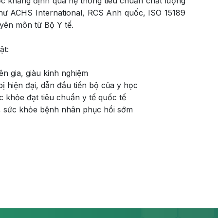
ợc khẳng định qua hệ thống tiêu chuẩn chất lượng
hư ACHS International, RCS Anh quốc, ISO 15189
yên môn từ Bộ Y tế.
ật:
n gia, giàu kinh nghiệm
bị hiện đại, dẫn đầu tiến bộ của y học
 khỏe đạt tiêu chuẩn y tế quốc tế
o, sức khỏe bệnh nhân phục hồi sớm