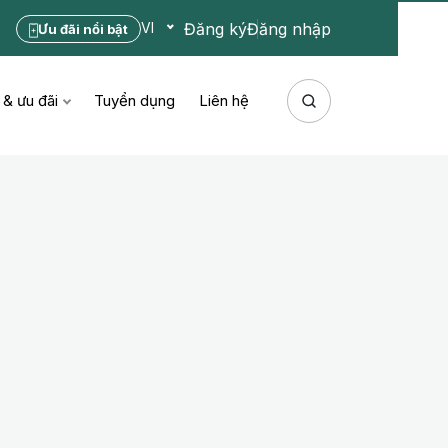
Đăng ký
Đăng nhập
VI
Ưu đãi nổi bật
 & ưu đãi
Tuyển dụng
Liên hệ