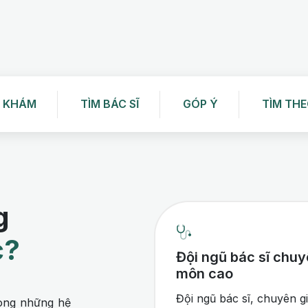
H KHÁM
TÌM BÁC SĨ
GÓP Ý
TÌM TH
g
c?
Đội ngũ bác sĩ chu
môn cao
Đội ngũ bác sĩ, chuyên g
rong những hệ