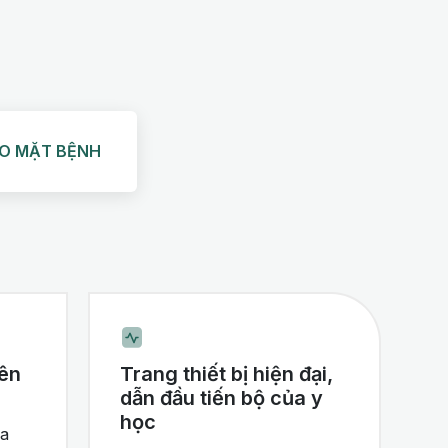
EO MẶT BỆNH
yên
Trang thiết bị hiện đại,
dẫn đầu tiến bộ của y
học
ia