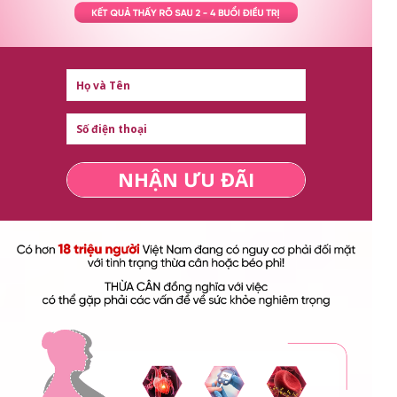
NHẬN ƯU ĐÃI