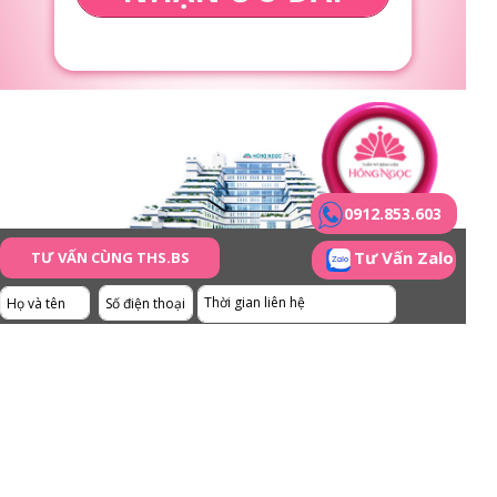
0912.853.603
Tư Vấn Zalo
TƯ VẤN CÙNG THS.BS
THẨM MỸ BỆNH VIỆN HỒNG NGỌC
▪️ Cơ sở 1: Tầng 5 Bệnh viện Hồng Ngọc - Số 55 Yên Ninh,