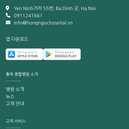
게 책정되는 경향이 있습니다.
Yen Ninh거리 55번, Ba Dinh 군, Ha Noi
제조 공법의 차이: 예를 들어, 동일한 코로나19 백신이라도
0911241661
mRNA 기술을 활용한 화이자(Pfizer-BioNTech)나 모더나
info@hongngochospital.vn
(Moderna) 백신은 높은 연구 비용과 고도의 기술력이 필
요하여 아스트라제네카(AstraZeneca)나 존슨앤존슨
앱 다운로드
(Johnson & Johnson) 백신보다 비용이 높을 수 있습니
다.
접종 횟수 및 대상: 권장되는 접종 차수(차수 증가 시 누적
비용 상승)와 접종 대상의 연령에 따라 비용이 달라질 수 있
습니다.
홍옥 종합병원 소개
요인 2: 접종 기관의 인프라 (Vaccination Facility)
병원 소개
어디에서 접종하느냐에 따라 비용 차이가 발생합니다. 접종 기
뉴스
관은 종합병원, 의원, 약국, 보건소 등으로 다양하며 다음과 같
고객 안내
은 요소가 반영됩니다.
의료 시설 및 환경: 쾌적한 대기 공간, 최신 콜드체인(저온
고객 서비스
유통) 보관 시스템, 각종 편의 시설을 갖춘 전문 의료기관은