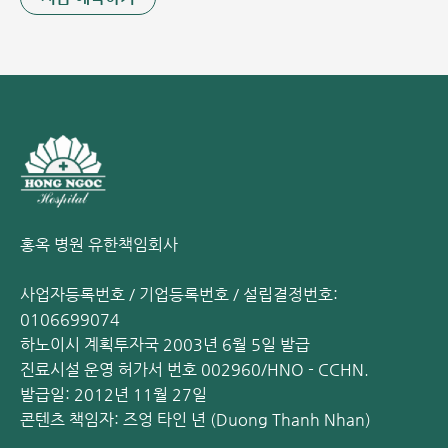
홍옥 병원 유한책임회사
예방접종 비용
사업자등록번호 / 기업등록번호 / 설립결정번호:
예방접종 비용을 결정하는 첫 번째 요인은 백신의 종류입니다.
0106699074
백신은 제조사마다 생산 기술, 원료, 유통 방식이 다르기 때문
하노이시 계획투자국 2003년 6월 5일 발급
에 가격 차이가 발생합니다.
진료시설 운영 허가서 번호 002960/HNO - CCHN.
발급일: 2012년 11월 27일
기술력과 최신성: 최신 연구를 통해 특정 연령대나 신체 조
콘텐츠 책임자: 즈엉 타인 년 (Duong Thanh Nhan)
건에 최적화된 성분으로 개발된 최신 백신일수록 가격이 높