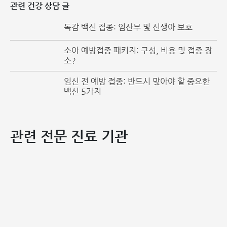
관련 건강 상담 글
와 같은 감염병은 물론 B형 간염, 결핵, 일본뇌염 등은 현재
까지도 완치할 수 있는 치료제가 존재하지 않는 경우가 많습
독감 백신 접종: 임산부 및 신생아 보호
니다. 대중적으로 처방되는 약물들은 대개 증상을 완화하거
나 유해 세균을 억제하여 간접적으로 면역력을 돕는 역할에
소아 예방접종 패키지: 구성, 비용 및 접종 장
소?
그칩니다. 따라서 백신 접종은 이러한 질병을 원천적으로
차단하고 치명적인 합병증을 줄일 수 있는 유일한 예방책입
임신 전 예방 접종: 반드시 맞아야 할 중요한
니다.
백신 5가지
2. 감염률 감소 및 지역사회 보호 (집단면역)
세계보건기구(WHO)의 통계에 따르면, 백신 접종자의
관련 전문 진료 기관
75%~85%가 해당 질병에 대한 면역력을 획득합니다. 대규
모 국가 예방접종 사업은 질병에 직접 걸리지 않고도 집단면역
(Community Immunity)을 형성하는 데 결정적인 역할을 합
니다. 전국민이 예방접종에 참여하면 질병 확산을 효과적으로
통제할 수 있으며, 나아가 해당 질병을 지구상에서 완전히 퇴
치할 수도 있습니다.
3. 시간 및 경제적 비용 절감