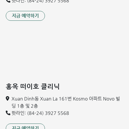
용의 일부는 국가 지원을 통해 혜택을 받으실 수 있습니다.
핫라인: (84-24) 3927 5568
또한, 지난 2년간 보건 당국은 아이들을 위험한 감염병으로부
지금 예약하기
터 보호하기 위해 어린이용 코로나19(COVID-19) 백신의 연
구 및 개발을 지속해 오고 있으며, 접종 가능 범위를 확대해 나
가고 있습니다.
우리 아이의 건강한 성장을 위해 시기에 맞춘 정확한 접종이
무엇보다 중요합니다.
📞 예방접종 예약 핫라인: 0949 416 006
예방접종 비용에 영향을 미치는 3가지 핵심 요
인
홍옥 떠이호 클리닉
각 접종 기관마다 예방접종 비용과 서비스 품질은 상이합니다.
Xuan Dinh동 Xuan La 161번 Kosmo 아파트 Novo 빌
이는 크게 다음과 같은 3가지 요인에 의해 결정됩니다.
딩 1층 및 2층
핫라인: (84-24) 3927 5568
요인 1: 백신의 종류 (Vaccine Type)
지금 예약하기