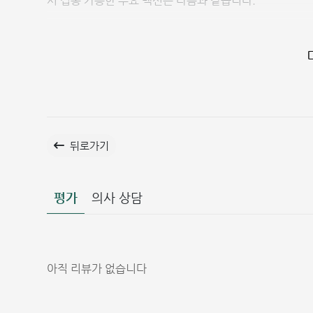
서 접종 가능한 주요 백신은 다음과 같습니다.
신플로릭스(Synflorix, PCV10): 10가지 폐렴구균
프리베나 13(Prevenar 13, PCV13): 13가지 폐
뒤로가기
평가
의사 상담
아직 리뷰가 없습니다