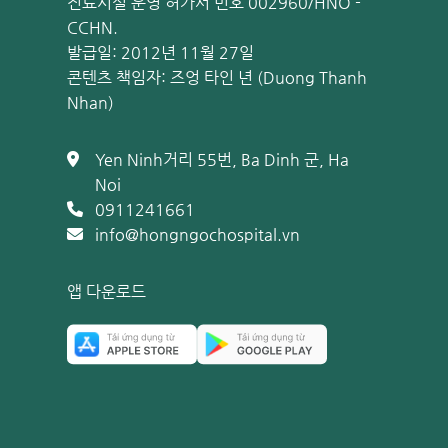
진료시설 운영 허가서 번호 002960/HNO -
1. 신플로릭스(PCV10) 접종 스케줄
CCHN.
6개월 미만 영아: 총 4회 (6~8주차 1차, 3~4개월 2차
발급일: 2012년 11월 27일
12개월 미만(미접종자): 총 3회 (1차, 1개월 후 2차, 
콘텐츠 책임자: 즈엉 타인 년 (Duong Thanh
1세~6세 미만(미접종자): 총 2회 (1차, 2개월 후 2차)
Nhan)
2. 프리베나 13(PCV13) 접종 스케줄
6주~7개월 미만 영아: 총 4회 (1차, 1개월 간격으로 
Yen Ninh거리 55번, Ba Dinh 군, Ha
종)
Noi
0911241661
1세 미만(미접종자): 총 3회 (1차, 1개월 후 2차, 생
info@hongngochospital.vn
12개월~2세 미만(미접종자): 총 2회 (1차, 2개월 후 2
2세 이상: 1회 접종
앱 다운로드
상기 일정은 일반적인 권장 사항입니다. 아이의 건강 상태, 
기가 달라질 수 있습니다. 반드시 소아청소년과 전문의와
바랍니다.
소아 폐렴구균 예방접종: 접종 일정, 비용 및
폐렴구균 예방접종을 위한 정해진 시기는 없으나, 위험한