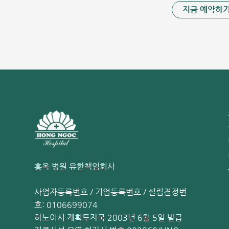
본 정보는 홍옥 종합병원에서 제공하는 건강 정보입니다.
지금 예약하
을 찾아주시기 바랍니다.
더 많은 유익한 예방접종 정보를 원하시면 홍옥 종합병원
주의: 본 게시물은 홍옥 종합병원의 정보 제공용이며 의학
드시 내원하여 전문의의 진찰을 받으시기 바랍니다.
소아 폐렴구균 예방접종: 꼭 접종해야 할까요
면역력이 약한 2세 미만 영유아는 폐렴구균에 의한 폐렴, 
러한 감염은 사망에 이르거나 청력 상실, 시력 저하, 지능
폐렴구균 백신은 영유아의 면역 체계가 균에 대항하는 항
염 위험을 낮추고, 설령 감염되더라도 중증 합병증이나 사망
홍옥 병원 유한책임회사
균 전파를 차단하는 역할도 합니다.
폐렴구균 백신 접종 스케줄 (베트남 기준)
사업자등록번호 / 기업등록번호 / 설립결정번
호: 0106699074
백신은 빠를수록 좋지만, 국가별·백신 종류별로 권장 
하노이시 계획투자국 2003년 6월 5일 발급
(PCV10)와 프리베나 13(PCV13)이 있으며, 두 제품 