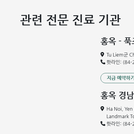
관련 전문 진료 기관
홍옥 - 
Tu Liem군 
폐렴구균 예방접종은 아이에게
핫라인: (84-2
3. 왜 꼭 접종해야 하나요?
지금 예약하
폐렴구균은 전 세계 어디에나 존재하며, 특히 2세 미만 
로그램에 아직 포함되어 있지 않으므로, 신뢰할 수 있는 
홍옥 경남
합니다.
다음 단계 안내
Ha Noi, Ye
이어지는 내용에서는 아이의 월령별 구체적인 접종 일정(
Landmark 
다.
핫라인: (84-2