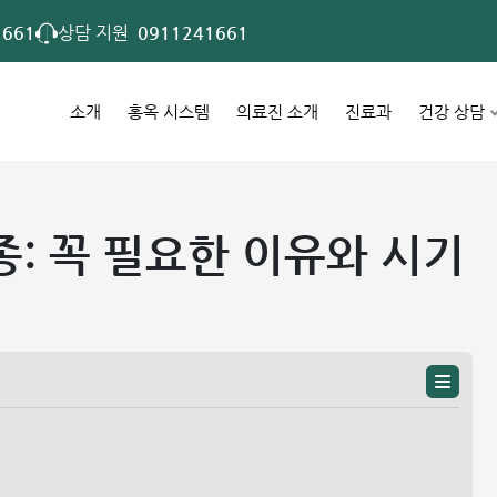
1661
상담 지원
0911241661
소개
홍옥 시스템
의료진 소개
진료과
건강 상담
: 꼭 필요한 이유와 시기
항