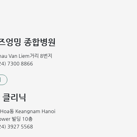
푹즈엉밍 종합병원
Chau Van Liem거리 8번지
 강력한 면역 방패를 만들어줍니다.
4) 7300 8866
기
영유아에게 발병 위험이 높습니다. 베트남의 국가 필수 예방접종 프
병원이나 예방접종 센터를 통해 유료로 접종하는 것을 강력히 권장
 클리닉
n Hoa동 Keangnam Hanoi
스케줄)과 접종 전후 주의사항에 대해 상세히 안내해 드리겠습니
Tower 빌딩 10층
4) 3927 5568