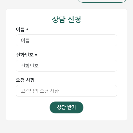
태아가 모체 내에서 발달하는 동안 고환은 신장 아래의 복막
내에 위치합니다. 고환은 점차 서혜관(샅굴)로 이동하여 초상
상담 신청
돌기라는 관 형태를 형성합니다. 아기가 태어나면 초상돌기는
닫히고 섬유질 띠를 형성합니다.
이름 *
초상돌기의 직경이 작아 액체만 통과할 수 있는 경우, 정삭
수종(정삭 낭종)이 발생합니다.
전화번호 *
반대로, 이 관의 직경이 커서 장, 난소, 대망(omentum
majus) 또는 기타 복강 내 장기가 탈출할 수 있는 경우 이를
서혜부 탈장(샅굴 탈장)이라고 합니다.
요청 사항
성인 정삭 낭종
성인 남성이나 나이가 많은 소년의 경우 음낭 외상, 부고환염
또는 고환 감염으로 인해 정삭 낭종이 발생할 수 있습니다.
상담 받기
정삭 낭종의 증상
정삭 낭종은 반대쪽과 비교하여 서혜부 또는 음낭 부위에 비정