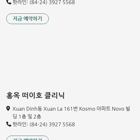
핫라인: (84-24) 3927 5568
전립선비대증: 원인, 증상 및 치료법
전립선염: 원인, 증상 및 치료 방법
지금 예약하기
정삭 낭종의 치료
정삭 낭종 수술은 복강에서 음낭으로 액체가 흐르는 통로인 초
상돌기를 결찰하고, 재발을 방지하기 위해 낭종을 철저히 제거
하는 것을 목표로 합니다.
현재 두 가지 수술 방법이 있습니다.
개복 수술: 외과 의사가 복부 피부 주름에 작은 절개
(2~3cm)를 만들어 초상돌기를 박리하고 결찰합니다. 그러
홍옥 떠이호 클리닉
나 이 방법은 수술 후 흉터를 남기며 반대쪽에도 유사한 상
태가 있는지 확인할 수 없습니다.
Xuan Dinh동 Xuan La 161번 Kosmo 아파트 Novo 빌
내시경 수술(복강경 수술): 아동의 상태와 의사의 판단에 따
딩 1층 및 2층
라 1개, 2개 또는 3개의 구멍(포트)을 통해 초상돌기를 봉
핫라인: (84-24) 3927 5568
합합니다. 이 방법은 아동에게 더 안전하고 회복 시간이 단
축된다고 평가됩니다.