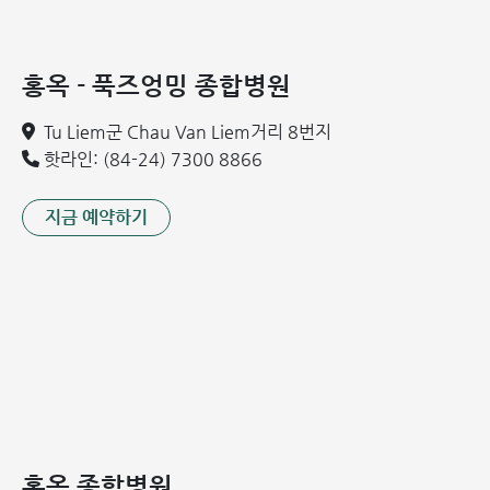
크기 증가: 낭종이 커지면 특히 연장아와 성인에게 불편함
이나 일상 활동의 방해를 유발할 수 있습니다.
홍옥 - 푹즈엉밍 종합병원
서혜부 탈장 합병증: 정삭 낭종이 초상돌기의 비정상적인
잔존과 관련이 있는 경우 서혜부 탈장(샅굴 탈장)의 위험이
Tu Liem군 Chau Van Liem거리 8번지
발생할 수 있습니다. 이는 더 위험한 상태로, 조기에 의학적
핫라인: (84-24) 7300 8866
개입이 필요합니다.
지금 예약하기
*부모는 아동의 질병 예방 및 관리를 위해 정기적으로 검진을
받도록 해야 합니다.*
정삭 낭종 진단
임상 검사(신체 검사)
의사는 다음과 같은 평가를 위해 신체 검사를 진행합니다.
낭종은 일반적으로 부드럽고 둥글며 이동성이 있으며 촉진
시 통증이 없습니다.
홍옥 종합병원