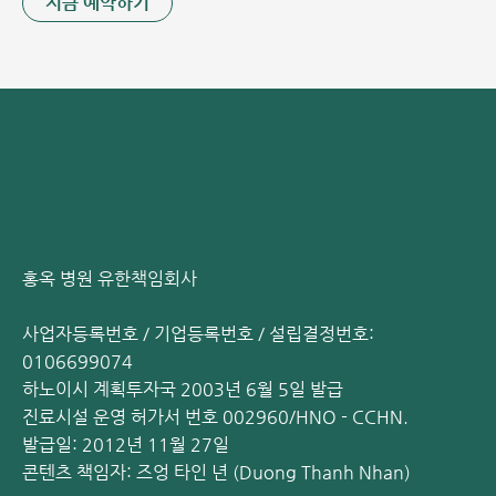
지금 예약하기
수술 후, 아동은 소화를 돕기 위해 유동식 및 영양 수액 공급과
함께 관리됩니다. 또한, 의사는 아동의 부종을 줄이기 위해 항
생제를 포함한 일부 약물을 처방할 것입니다.
홍옥 종합병원(Bệnh viện Đa khoa Hồng Ngọc)에서 소아
정삭 낭종 수술은 Trịnh Minh Thanh 전문의가 직접 수행합
니다.
박마이 병원(BV Bạch Mai), 비엣득 병원(BV Việt Đức)에
서 30년 이상의 경험을 가진 남성과 전문의.
홍옥 병원 유한책임회사
미국에서 내시경 수술 인증, 일본에서 비뇨기과 수술 인증
사업자등록번호 / 기업등록번호 / 설립결정번호:
을 받았습니다.
0106699074
수천 건의 난이도 높은 소아 비뇨기과 수술을 성공적으로 수
하노이시 계획투자국 2003년 6월 5일 발급
행하여 위험한 합병증을 피하고 아동이 건강하게 성장하도
진료시설 운영 허가서 번호 002960/HNO - CCHN.
록 돕습니다.
발급일: 2012년 11월 27일
콘텐츠 책임자: 즈엉 타인 년 (Duong Thanh Nhan)
Trịnh Minh Thanh 남성과 전문의, 수백 건의 난이도 높은 소