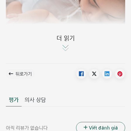
더 읽기
뒤로가기
정삭 낭종은 신생아와 소아에게 흔하게 발생합니다.
정삭 낭종의 원인
신생아 정삭 낭종
평가
의사 상담
주요 원인은 주로 태아 발달 단계에서 복강과 음낭을 연결하는
구조물인 초상돌기(processus vaginalis)의 비정상적인 잔존
과 관련이 있습니다.
Viết đánh giá
아직 리뷰가 없습니다