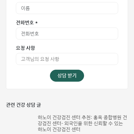
견
산부인과 전문의
생식기 염증 질환 발견
4
x
진료
및 생식 건강 상담
전화번호 *
기능 검사
축농증, 후두염, 편도선
요청 사항
이비인후과 내시
5
염 등의 진단 및 치료 상
x
x
경
담
상담 받기
6
청력 검사
청력 수준 확인
x
x
BMI, 체지방률, 근육량,
체성분 분석 및
7
체수분 등 신체 상태 점
x
x
BMI
검
관련 건강 상담 글
골밀도 검사 (전
골밀도 측정 (임산부 제
하노이 건강검진 센터 추천: 홍옥 종합병원 건
8
x
x
강검진 센터- 외국인을 위한 신뢰할 수 있는
신)
외)
하노이 건강검진 센터