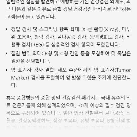
일반적인 질환을 발견하고 예방하는 기본 건강검진 외에도, 최
근 다음과 같은 이유로 종합 정밀 건강검진 패키지를 선택하는
고객들이 늘고 있습니다.
정밀 검사 및 스크리닝 항목 확대: X-선 촬영(X-ray), 다부
위 초음파, 청력 검사, 골다공증 검사, 동맥경화도 검사, 뇌
혈류 검사(REG) 등 심층적인 검사 항목이 포함됩니다.
질환 범위 확대: B형 및 C형 간염 등을 포함하여 더 폭넓은
질환을 선별합니다.
암 표지자 검사 결합: 세포 수준에서의 암 표지자(Tumor
Marker) 검사를 포함하여 암 발생 위험을 조기에 진단합니
다.
홍옥 종합병원의 종합 정밀 건강검진 패키지는 국내 유수의 의
료 전문가들에 의해 설계되었으며, 30개 이상의 필수 검진 항
목으로 구성되어 있습니다. 일반 임상 진찰부터 골다공증, 뇌
혈류, 관상동맥경화도, 심장 초음파, 유방 초음파, B형 간염 항
원 검사와 같은 정밀 검사는 물론, 여성의 자궁경부암 및 남성
의 전립선암 선별 검사까지 과학적이고 체계적인 프로세스로