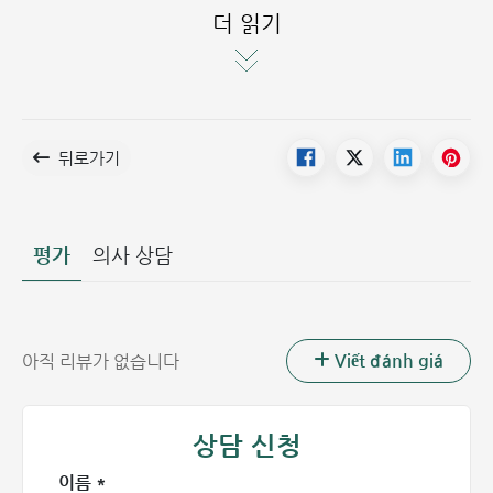
더 읽기
진행됩니다
종합 정밀 건강검진 패키지 세부 검사 항목
순
전문 과목 진료
서비스 의미
남
녀
서
뒤로가기
전문 과목 진료
혈압 측정, 신체 지수 평
평가
의사 상담
내과 전문의 진
1
가, 병력 검토, 종합 결론
x
x
료
및 건강 상담
시력 저하(근시, 난시),
안과 전문의 진
Viết đánh giá
아직 리뷰가 없습니다
2
결막염, 눈꺼풀염 등 안
x
x
료
과 질환 진단
상담 신청
충치, 잇몸염, 치석, 치주
치과 전문의 진
3
염, 치수 질환 등 조기 발
x
x
이름 *
료