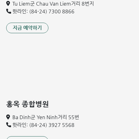
Tu Liem군 Chau Van Liem거리 8번지
핫라인: (84-24) 7300 8866
갑상선 낭종, 결절, 갑상
15
갑상선 초음파
선종, 갑상선 기능 저하
x
x
지금 예약하기
증 등 진단
심근, 심장 판막 이상 및
16
심장 초음파
x
x
선천성 심장 질환 평가
유방 초음파 (여
유방 내 이상, 섬유선종,
17
x
성)
낭종, 섬유화 등 진단
임상 병리 검사
백혈구, 적혈구, 혈소판
일반 혈액 검사
홍옥 종합병원
18
수치, 헤모글로빈; 빈혈
x
x
(22종)
및 감염병 평가
Ba Dinh군 Yen Ninh거리 55번
칼슘 (전체 및 이
갑상선 기능 및 칼슘 대
핫라인: (84-24) 3927 5568
19
x
x
온화)
사 평가