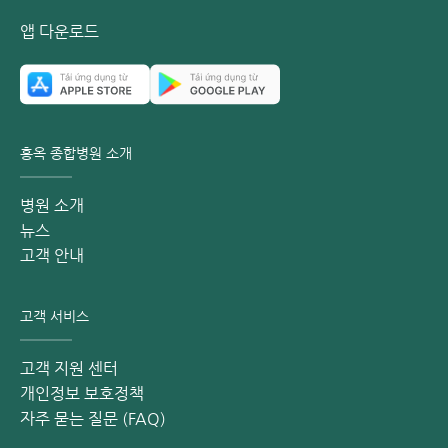
37
SCC
비인두암 스크리닝
x
x
앱 다운로드
소화기계 암, 대장암 스
38
CEA
x
x
크리닝
39
CYFRA 21-1
폐암 스크리닝
x
x
홍옥 종합병원 소개
40
AFP
간암 스크리닝
x
x
병원 소개
PSA (Total &
뉴스
41
전립선암 스크리닝
x
Free)
고객 안내
42
CA 15-3
유방암 스크리닝
x
고객 서비스
자궁경부 세포진
43
자궁경부암 스크리닝
x
검사 (Pap)
고객 지원 센터
개인정보 보호정책
자주 묻는 질문 (FAQ)
참고사항: 검진 패키지의 항목과 비용은 최신 시점에 따라 변