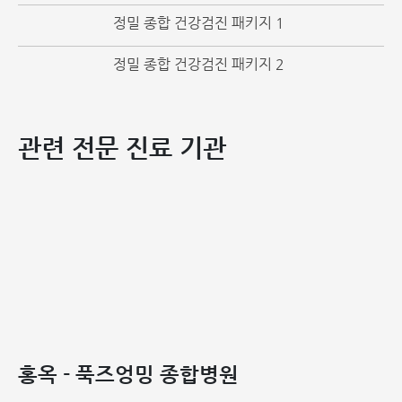
심근 허혈, 심근 괴사, 부
9
심전도 (ECG)
x
x
정밀 종합 건강검진 패키지 1
정맥 등 평가
정밀 종합 건강검진 패키지 2
뇌파 검사
뇌 질환, 뇌종양, 간질,
10
x
x
(EEG)
외상 후 손상 등 진단
뇌 혈류 이상 및 관련 질
11
뇌혈류 초음파
x
x
관련 전문 진료 기관
환 평가
12
동맥경화도 검사
동맥경화 위험도 평가
x
x
영상 의학 진
흉곽 내 이상, 폐종양, 기
13
흉부 X-선 촬영
관지염, 폐렴, 기관지 확
x
x
장증 등 평가
간, 담낭, 신장, 췌장, 방
복부 초음파 (일
홍옥 - 푹즈엉밍 종합병원
14
광; 자궁 및 난소(여성);
x
x
반)
전립선(남성) 초음파