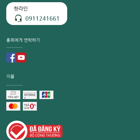
경될 수 있습니다. 자세한 상담 및 예약 지원을 원하시면 핫라
인 0932232016으로 문의해 주시기 바랍니다.
핫라인
0911241661
홍옥 종합병원 - 하노이 최고의 신뢰를 받는 종
합 건강검진 센터
홍옥에게 연락하기
홍옥 종합병원은 베트남 최초로 세계에서 가장 엄격하고 포괄
적인 의료 표준 중 하나인 호주 ACHSI 국제 인증을 획득하였
습니다. 이는 환자 안전과 의료 서비스 품질에 대한 홍옥의 약
속을 증명하며, 특히 다음과 같은 차별화된 종합 건강검진 서
비스를 제공합니다.
지불
풍부한 임상 경험을 갖춘 전문 의료진 박마이(Bach Mai),
세인트 폴(Saint Paul), 하노이 산부인과 병원, 국립 아동병
원 등 베트남 유수의 대형 병원 출신으로 구성된 숙련된 전
문 의료진이 정밀한 진단을 책임집니다.
첨단 장비: MRI Signa Prime, 일본 NBI Extra III 내시경 시
스템, 한국 LOGIQ 초음파 기기 등 최신 장비를 보유하고 있
습니다.