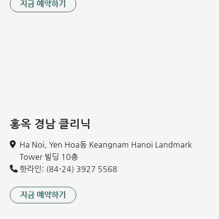
지금 예약하기
당화혈색소
최근 3개월간의 평균 혈
20
x
x
(HbA1c)
당 수치 평가
검사 시점의 혈당 수치
21
공복 혈당
x
x
평가
콜레스테롤, 중성지방,
22
지질 검사 (4종)
LDL-C, HDL-C 측정 및
x
x
이상지질혈증 예방
신장 기능
홍옥 경남 클리닉
신부전, 사구체신염 등
23
(Urea +
x
x
신장 질환 조기 발견
Creatinine)
Ha Noi, Yen Hoa동 Keangnam Hanoi Landmark
Tower 빌딩 10층
간 기능 검사
핫라인: (84-24) 3927 5568
24
(ALT, AST,
x
x
GGT)
지금 예약하기
간 기능 검사
급만성 간염, 간 실질 손