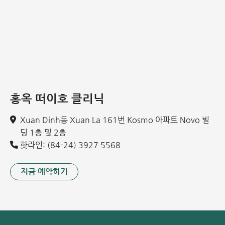
25
(ALT, AST,
x
x
상 등 간담도 질환 진단
GGT)
간 기능 검사
26
(ALT, AST,
x
GGT)
요산 (Uric
27
통풍 조기 진단
x
Acid)
홍옥 떠이호 클리닉
리파아제
급만성 췌장염 및 췌장
Xuan Dinh동 Xuan La 161번 Kosmo 아파트 Novo 빌
28
x
(Lipase)
관련 질환 모니터링
딩 1층 및 2층
핫라인: (84-24) 3927 5568
알부민, 총단백,
영양 상태 평가, 간 및 신
29
글로불린 및
x
x
장 기능 질환 발견
지금 예약하기
A/G 비 측정
갑상선 호르몬
30
(FT3, FT4,
갑상선 질환 스크리닝
x
x
TSH)