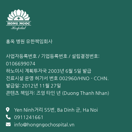
간염 검사 (B형,
B형 간염 항원/항체 및 C
31
x
x
C형)
형 간염 항체 검사
간염 검사 (B형,
B형 간염 항원/항체 및 C
32
x
x
C형)
형 간염 항체 검사
홍옥 병원 유한책임회사
간염 검사 (B형,
B형 간염 항원/항체 및 C
33
x
x
사업자등록번호 / 기업등록번호 / 설립결정번호:
C형)
형 간염 항체 검사
0106699074
HIV 항체 신속
하노이시 계획투자국 2003년 6월 5일 발급
34
검사
HIV 바이러스 검사
x
x
진료시설 운영 허가서 번호 002960/HNO - CCHN.
(Determine)
발급일: 2012년 11월 27일
콘텐츠 책임자: 즈엉 타인 년 (Duong Thanh Nhan)
요 일반 검사
비뇨기계, 간, 신장 질환
35
x
x
(10종)
및 요로 결석 조기 발견
Yen Ninh거리 55번, Ba Dinh 군, Ha Noi
종양 표지자 검사
0911241661
info@hongngochospital.vn
36
CA 19-9
췌장암, 담도암 스크리닝
x
x