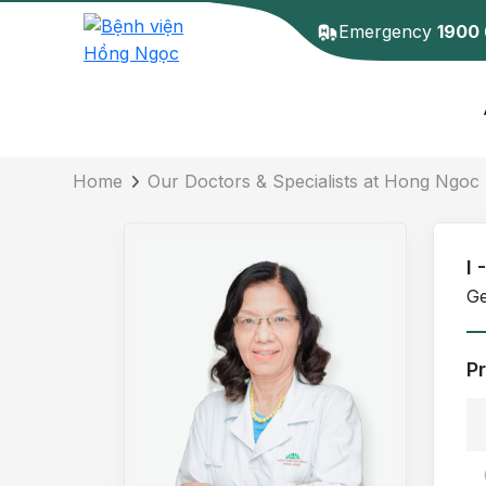
Emergency
1900
Doctor detail
Home
Our Doctors & Specialists at Hong Ngoc 
I
Ge
P