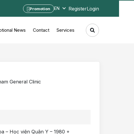
Register
Login
EN
Promotion
tional News
Contact
Services
m General Clinic
oa – Học viện Quân Y – 1980 +