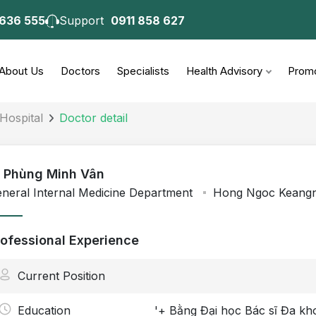
 636 555
Support
0911 858 627
About Us
Doctors
Specialists
Health Advisory
Promo
Hospital
Doctor detail
 - Phùng Minh Vân
neral Internal Medicine Department
Hong Ngoc Keangna
rofessional Experience
Current Position
Education
'+ Bằng Đại học Bác sĩ Đa kh