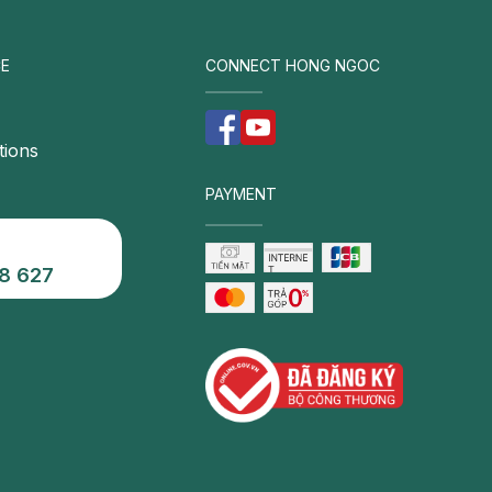
E
CONNECT HONG NGOC
tions
PAYMENT
8 627